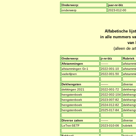
Onderwerp
:
jaar-nr-blz
onderwerp
2023-012-00
Alfabetische lijs
in alle nummers va
van 
(alleen de ar
Onderwerp
:
jr-nr-blz
Rubriek
Afstammingen
--------
afstammi
afstammingen Gr-1
2022-001-10
afstammi
vaderlijnen
2022-001-50
afstammi
.
.
.
Dekhengsten
--------
diverse
dekkingen 2021
2022-001-72
dekheng
hengstenboek
2022-002-104
dekheng
hengstenboek
2023-007-82
dekheng
hengstenboek
2024-012-82
dekheng
hengstenboek
2025-017-84
dekheng
.
.
.
Diverse zaken
--------
diverse
LeTrot-SETF
2023-010-06
rubriek
.
.
.
Fokkerij
--------
fokkerij