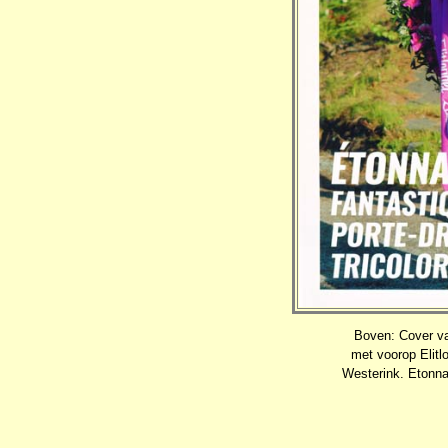
Boven: Cover v
met voorop Elitl
Westerink. Etonna