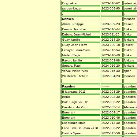
Oogziekten
2023-010-62
veterinair
tanden-kiezen
2023-009-60
veterinair
.
.
.
Mensen
--------
mensen
Allaire, Philippe
2023-009-23
trainer
Dersoir, Jean-Luc
2023-010-44
fokker
Dubois, Jean-Michel
2023-011-25
fokker
Guay, famille
2022-014-20
fokkers
Guay, Jean-Pierre
2023-009-18
Fokker
Lecuyer, Jean-Yves
2024-016-54
fokker
Merlet, Regis
2023-010-40
fokker
Rayon, famille
2022-003-08
fokkers
Spears, Paul
2024-016-20
fokkers
Verva, Pierre-Yves
2024-015-40
rijder
Westerink, Richard
2022-004-23
mensen
.
.
.
Paarden
--------
paarden
B-jaargang 2011
2022-003-29
paarden
Bilibili
2022-003-30
paarden
Bold Eagle vs FTB
2022-003-22
paarden
Davidson du Pont
2022-003-14
Afstamm
Etonnant
2022-004-17
paarden
Etonnant
2023-010-46
paarden
Esperanza Idole
2022-013-40
paarden
Face Time Bourbon vs BE
2022-003-22
paarden
Geisha Speed
2022-013-50
paarden