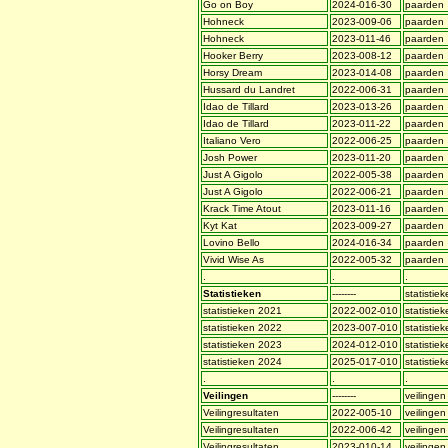
Go on Boy
2024-016-30
paarden
Hohneck
2023-009-06
paarden
Hohneck
2023-011-46
paarden
Hooker Berry
2023-008-12
paarden
Horsy Dream
2023-014-08
paarden
Hussard du Landret
2022-006-31
paarden
Idao de Tillard
2023-013-26
paarden
Idao de Tillard
2023-011-22
paarden
Italiano Vero
2022-006-25
paarden
Josh Power
2023-011-20
paarden
Just A Gigolo
2022-005-38
paarden
Just A Gigolo
2022-006-21
paarden
Krack Time Atout
2023-011-16
paarden
Kyt Kat
2023-009-27
paarden
Lovino Bello
2024-016-34
paarden
Vivid Wise As
2022-005-32
paarden
.
.
.
Statistieken
--------
statistie
statistieken 2021
2022-002-010
statistie
statistieken 2022
2023-007-010
statistie
statistieken 2023
2024-012-010
statistie
statistieken 2024
2025-017-010
statistie
.
.
.
Veilingen
--------
veilingen
Veilingresultaten
2022-005-10
veilingen
Veilingresultaten
2022-006-42
veilingen
Veilingresultaten
2023-010-14
veilingen