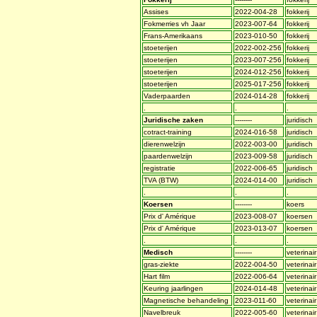
Assises
2022-004-28
fokkerij
Fokmerries vh Jaar
2023-007-64
fokkerij
Frans-Amerikaans
2023-010-50
fokkerij
stoeterijen
2022-002-256
fokkerij
stoeterijen
2023-007-256
fokkerij
stoeterijen
2024-012-256
fokkerij
stoeterijen
2025-017-256
fokkerij
Vaderpaarden
2024-014-28
fokkerij
.
.
.
Juridische zaken
--------
juridisch
cotract-training
2024-016-58
juridisch
dierenwelzijn
2022-003-00
juridisch
paardenwelzijn
2023-009-58
juridisch
registratie
2022-006-65
juridisch
TVA (BTW)
2024-014-00
juridisch
.
.
.
Koersen
--------
koers
Prix d' Amérique
2023-008-07
koersen
Prix d' Amérique
2023-013-07
koersen
.
.
.
Medisch
--------
veterinair
gras-ziekte
2022-004-50
veterinair
Hart film
2022-006-64
veterinair
Keuring jaarlingen
2024-014-48
veterinair
Magnetische behandeling
2023-011-60
veterinair
Navelbreuk
2022-005-60
veterinair