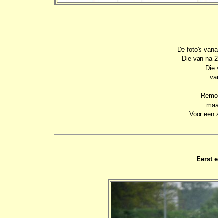
De foto's van
Die van na 2
Die 
va
Remon
maa
Voor een a
Eerst 