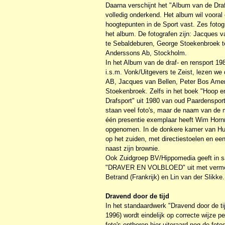
Daarna verschijnt het "Album van de Draf
volledig onderkend. Het album wil vooral 
hoogtepunten in de Sport vast. Zes foto
het album. De fotografen zijn: Jacques
te Sebaldeburen, George Stoekenbroek t
Anderssons Ab, Stockholm.
In het Album van de draf- en rensport 19
i.s.m. Vonk/Uitgevers te Zeist, lezen we 
AB, Jacques van Bellen, Peter Bos Ame
Stoekenbroek. Zelfs in het boek "Hoop en
Drafsport" uit 1980 van oud Paardenspor
staan veel foto's, maar de naam van de m
één presentie exemplaar heeft Wim Horn
opgenomen. In de donkere kamer van Huy
op het zuiden, met directiestoelen en ee
naast zijn brownie.
Ook Zuidgroep BV/Hippomedia geeft in s
"DRAVER EN VOLBLOED" uit met vermeldi
Betrand (Frankrijk) en Lin van der Slikk
Dravend door de tijd
In het standaardwerk "Dravend door de ti
1996) wordt eindelijk op correcte wijze p
foto's ontberen hier uiteraard nog de foto