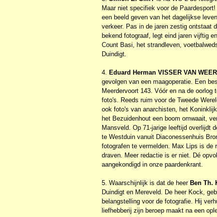
Maar niet specifiek voor de Paardesport! 
een beeld geven van het dagelijkse leven
verkeer. Pas in de jaren zestig ontstaat
bekend fotograaf, legt eind jaren vijftig 
Count Basi, het strandleven, voetbalwedst
Duindigt.
4.
Eduard Herman VISSER VAN WEE
gevolgen van een maagoperatie. Een bes
Meerdervoort 143. Vóór en na de oorlog to
foto's. Reeds ruim voor de Tweede Werel
ook foto's van anarchisten, het Koninkli
het Bezuidenhout een boom omwaait, ver
Mansveld. Op 71-jarige leeftijd overlijdt
te Westduin vanuit Diaconessenhuis Brono
fotografen te vermelden. Max Lips is de
draven. Meer redactie is er niet. Dé opv
aangekondigd in onze paardenkrant.
5. Waarschijnlijk is dat de heer
Ben Th.
Duindigt en Mereveld. De heer Kock, gebo
belangstelling voor de fotografie. Hij ver
liefhebberij zijn beroep maakt na een op