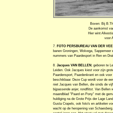
Boven: Bij B.Th
De aankomst van
Hier wint Alkesti
voor 
7.
FOTO PERSBUREAU VAN DER VE
banen Groningen, Wolvega, Sappemeer e
nummers van Paardesport in Ren en Draf
8.
Jacques VAN BELLEN
; geboren te L
Leiden. Ook Jacques kiest voor zijn grote 
Paardensport, Paardenkrant en ook voor
beschikbaar. Deze Cup wordt voor de eers
niet Jacques van Bellen, die sinds de vij
bijpassende anjer, rondflitst. Van Bellen 
maandblad "Paard en Pony" met de gemaa
huldiging na de Grote Prijs der Lage Lan
Gusta Crapels, ook foto's en artikelen vo
wacht op de heropening van Schaesberg. N