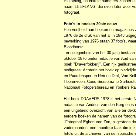
Plotseling, na enkele nummers zonder een 
naam LEEFLANG, die even later weer verd
fotograaf.
Foto's in boeken 20ste eeuw
Een veelheid aan boeken en magazines ziet
1976 de 2e druk van het al in 1943 uitg
bewerking van 1976 staan 37 foto's, waar
Bloodhorse.
Ter gelegenheid van het 30-jarig bestaan
oktober 1976 onder redactie van Aad van
boek "Draverfokkerij". Een rijk geïllustr
pedigrees. Achterin het boek op bladzijd
en Paardensport in Ren en Draf, Van Bell
Heerenveen, Cees Siersema te Surhuiste
Nationaal Fotopersbureau en Yonkers R
Het boek DRAVERS 1978 is het eerste N
redactie van Andries van den Berg en i
een uitgebreid overzicht van alle ter dek
eerdere boeken de namen van de fotograf
"Fotograaf Egbert van Zon, bijgestaan 
vaderpaarden, een moeilijke taak die in 
foto's uit de archieven van de hippische