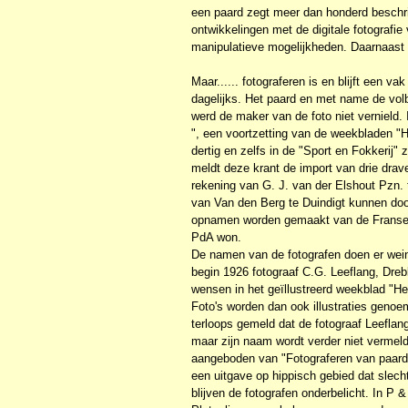
een paard zegt meer dan honderd beschrij
ontwikkelingen met de digitale fotografie
manipulatieve mogelijkheden. Daarnaast i
Maar...... fotograferen is en blijft een va
dagelijks. Het paard en met name de volbl
werd de maker van de foto niet vernield
", een voortzetting van de weekbladen "H
dertig en zelfs in de "Sport en Fokkerij"
meldt deze krant de import van drie drav
rekening van G. J. van der Elshout Pzn. t
van Van den Berg te Duindigt kunnen 
opnamen worden gemaakt van de Franse 
PdA won.
De namen van de fotografen doen er wei
begin 1926 fotograaf C.G. Leeflang, Dreb
wensen in het geïllustreerd weekblad "H
Foto's worden dan ook illustraties genoem
terloops gemeld dat de fotograaf Leefl
maar zijn naam wordt verder niet vermeld 
aangeboden van "Fotograferen van paarden
een uitgave op hippisch gebied dat slech
blijven de fotografen onderbelicht. In P &