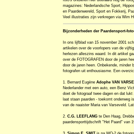
magazines: Nederlandsche Sport, Hippos
en Paardenwereld, Sport en Fokkerij, Pa
Veel illustraties zijn verkregen via Wi
Bijzonderheden der Paardensport-foto
In ons lijfblad van 15 november 2001 s
artikelen over de voorlopers van de vijf
herlezen alleszins waard. In dit artikel g
over de FOTOGRAFEN door de jaren heen
door de jaren heen. Onbekende, minder b
fotografen uit enthousiasme. Een overzi
1. Bernard Eugène
Adophe VAN VARS
Nederlander met een auto, een Benz Victo
doet de fotograaf twee dagen en dat lukt 
laat staan paarden - toekomt onderweg i
van de naaister Maria van Varseveld. La
2.
C.G. LEEFLANG
te Den Haag, Drebbels
paardensporttijdschrift "Het Paard" van 19
3.
Simon E. SMIT
is na WO-2 de fotogra