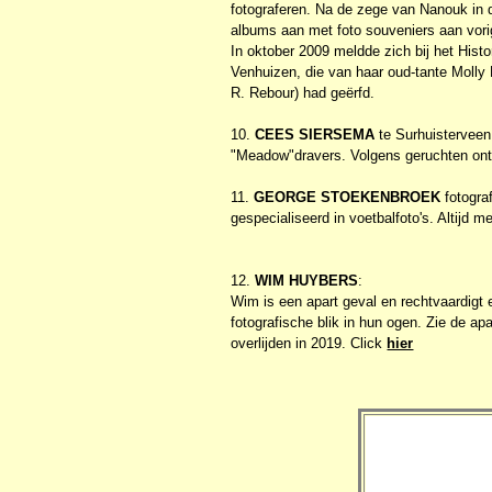
fotograferen. Na de zege van Nanouk in 
albums aan met foto souveniers aan vor
In oktober 2009 meldde zich bij het His
Venhuizen, die van haar oud-tante Molly
R. Rebour) had geërfd.
10.
CEES SIERSEMA
te Surhuisterveen
"Meadow"dravers. Volgens geruchten ontwik
11.
GEORGE STOEKENBROEK
fotogra
gespecialiseerd in voetbalfoto's. Altijd 
12.
WIM HUYBERS
:
Wim is een apart geval en rechtvaardigt
fotografische blik in hun ogen. Zie de a
overlijden in 2019. Click
hier