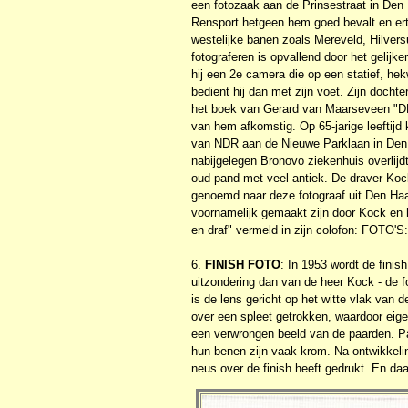
een fotozaak aan de Prinsestraat in Den H
Rensport hetgeen hem goed bevalt en erto
westelijke banen zoals Mereveld, Hilver
fotograferen is opvallend door het gelijk
hij een 2e camera die op een statief, he
bedient hij dan met zijn voet. Zijn docht
het boek van Gerard van Maarseveen "D
van hem afkomstig. Op 65-jarige leeftijd 
van NDR aan de Nieuwe Parklaan in Den H
nabijgelegen Bronovo ziekenhuis overlij
oud pand met veel antiek. De draver Koc
genoemd naar deze fotograaf uit Den Haag
voornamelijk gemaakt zijn door Kock en 
en draf" vermeld in zijn colofon: FOTO'S
6.
FINISH FOTO
: In 1953 wordt de finis
uitzondering dan van de heer Kock - de fot
is de lens gericht op het witte vlak van 
over een spleet getrokken, waardoor eigen
een verwrongen beeld van de paarden. Pa
hun benen zijn vaak krom. Na ontwikkeli
neus over de finish heeft gedrukt. En da