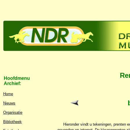
Re
Hoofdmenu
Archief:
Home
Nieuws
Organisatie
Bibliotheek
Hieronder vindt u tekeningen, prenten 
gevonden op internet. De kleurenprenten z