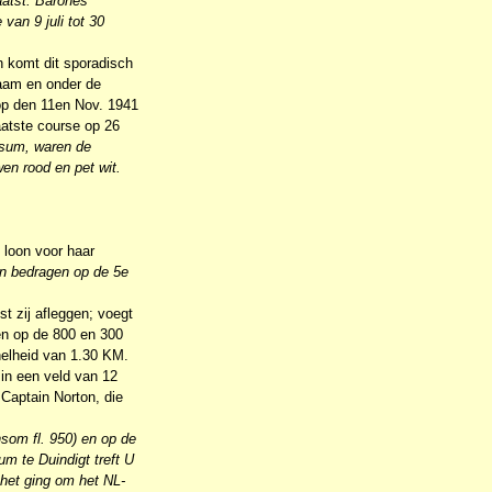
laatst. Barones
van 9 juli tot 30
 komt dit sporadisch
naam en onder de
 op den 11en Nov. 1941
aatste course op 26
rsum, waren de
en rood en pet wit.
 loon voor haar
en bedragen op de 5e
t zij afleggen; voegt
ten op de 800 en 300
nelheid van 1.30 KM.
 in een veld van 12
Captain Norton, die
nsom fl. 950) en op de
m te Duindigt treft U
het ging om het NL-