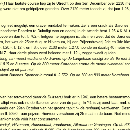
n.)
Haar laatste course liep zij te Utrecht op den 3en December over 2130 me
g werd niet om geldprijzen gereden. Over 2120 meter toonde zij dat jaar 1.26,7
og niet mogelijk een draver rendabel te maken. Zelfs een crack als Barones 
andsche Paarden te Duindigt won en daarbij in de tweede heat 1.25,4 K.M. ti
voeren dan tot f. 762,-, hetgeen te begrijpen is, als men weet dat de Barones 
en, het was de 25ste Aug. te Hilversum, bij een Prijzendraverij 2de en 3de kl
.-, f.20.-, f. 12.-, en f.8.-, over 2100 meter 1.27,0 toonde en daarbij 40 meter
.Z. Haar derde plaats werd beloond met f. 12.-, zegge twaalf gulden.
kking van meest verdienende dravers op de Langebaan eindigt ze als 9e met 2
l. 1.815 en 8 zeges. Op de 800 meter Kortebaan startte de merrie tweemaal z
jnt zij dit jaar niet.
rdient Barones Spencer in totaal fl. 2.552. Op de 300 en 800 meter Kortebaan v
 van het totoverbod
(door de Duitsers)
brak er in 1941 een betere bestaansmog
altijd was ook nu de Barones weer van de partij. In '41 is zij eerst laat, nml. d
eeds den 29en October van het groene tapijt
(= de renbaan)
verdwenen. Desni
n fl. 5250,- aan prijzen. Hiervoor verscheen zij 25 maal in de baan. Niet min
taankomende vóór haar concurrenten.
Duindigt, Hilversum, Roosendaal, Eindhoven, Alkmaar en Groningen. Op de 800