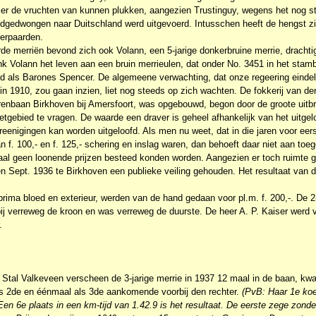
er de vruchten van kunnen plukken, aangezien Trustinguy, wegens het nog 
odgedwongen naar Duitschland werd uitgevoerd. Intusschen heeft de hengst zi
erpaarden.
de merriën bevond zich ook Volann, een 5-jarige donkerbruine merrie, dracht
k Volann het leven aan een bruin merrieulen, dat onder No. 3451 in het stam
rd als Barones Spencer. De algemeene verwachting, dat onze regeering eindel
in 1910, zou gaan inzien, liet nog steeds op zich wachten. De fokkerij van den
 renbaan Birkhoven bij Amersfoort, was opgebouwd, begon door de groote uitb
etgebied te vragen. De waarde een draver is geheel afhankelijk van het uitgel
enigingen kan worden uitgeloofd. Als men nu weet, dat in die jaren voor eer
an f. 100,- en f. 125,- schering en inslag waren, dan behoeft daar niet aan to
iaal geen loonende prijzen besteed konden worden. Aangezien er toch ruimte
n Sept. 1936 te Birkhoven een publieke veiling gehouden. Het resultaat van 
 prima bloed en exterieur, werden van de hand gedaan voor pl.m. f. 200,-. De 2
j verreweg de kroon en was verreweg de duurste. De heer A. P. Kaiser werd vo
.
Stal Valkeveen verscheen de 3-jarige merrie in 1937 12 maal in de baan, kwa
ls 2de en éénmaal als 3de aankomende voorbij den rechter.
(PvB: Haar 1e koer
en 6e plaats in een km-tijd van 1.42.9 is het resultaat. De eerste zege zonde