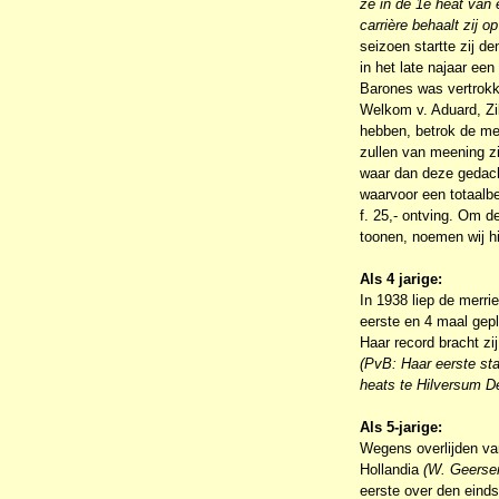
ze in de 1e heat van 
carrière behaalt zij o
seizoen startte zij d
in het late najaar ee
Barones was vertrokke
Welkom v. Aduard, Z
hebben, betrok de mer
zullen van meening zi
waar dan deze gedacht
waarvoor een totaalb
f. 25,- ontving. Om d
toonen, noemen wij hi
Als 4 jarige:
In 1938 liep de merri
eerste en 4 maal gepl
Haar record bracht zij
(PvB: Haar eerste star
heats te Hilversum De
Als 5-jarige:
Wegens overlijden van
Hollandia
(W. Geerse
eerste over den einds