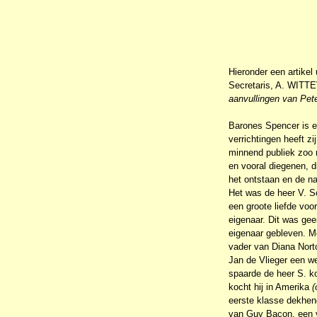
Hieronder een artike
Secretaris, A. WITTE
aanvullingen van Pete
Barones Spencer is e
verrichtingen heeft z
minnend publiek zoo m
en vooral diegenen, d
het ontstaan en de n
Het was de heer V. Sc
een groote liefde voo
eigenaar. Dit was gee
eigenaar gebleven. 
vader van Diana Norto
Jan de Vlieger een we
spaarde de heer S. ko
kocht hij in Amerika
(
eerste klasse dekhen
van Guy Bacon, een v