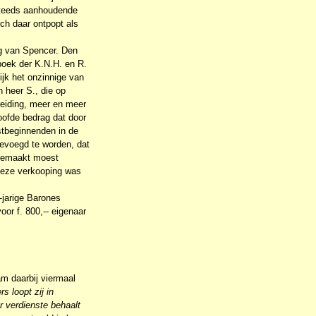
steeds aanhoudende
ch daar ontpopt als
ig van Spencer. Den
boek der K.N.H. en R.
ijk het onzinnige van
 heer S., die op
reiding, meer en meer
oofde bedrag dat door
stbeginnenden in de
egevoegd te worden, dat
 gemaakt moest
deze verkooping was
-jarige Barones
or f. 800,-- eigenaar
m daarbij viermaal
s loopt zij in
r verdienste behaalt