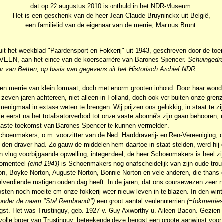
dat op 22 augustus 2010 is onthuld in het NDR-Museum.
Het is een geschenk van de heer Jean-Claude Bruyninckx uit België,
een familielid van de eigenaar van de merrie, Marinus Brunt.
l uit het weekblad "Paardensport en Fokkerij" uit 1943, geschreven door de 
VEEN, aan het einde van de koerscarrière van Barones Spencer.
Schuingedru
r van Betten, op basis van gegevens uit het Historisch Archief NDR.
en merrie van klein formaat, doch met enorm grooten inhoud. Door haar wonde
ij zeven jaren achtereen, niet alleen in Holland, doch ook ver buiten onze gren
enigmaal in extase weten te brengen. Wij prijzen ons gelukkig, in staat te zi
ie eerst na het totalisatorverbod tot onze vaste abonné's zijn gaan behooren,
aaste toekomst van Barones Spencer te kunnen vermelden.
hoenmakers, o.m. voorzitter van de Ned. Harddraverij- en Ren-Vereeniging, d
r den draver had. Zo gauw de middelen hem daartoe in staat stelden, werd hij 
n vlug voorbijgaande opwelling, integendeel, de heer Schoenmakers is heel zij
Momenteel
(eind 1943)
is Schoenmakers nog onafscheidelijk van zijn oude trou
n, Boyke Norton, Auguste Norton, Bonnie Norton en vele anderen, die thans o
lverdiende rustigen ouden dag heeft. In de jaren, dat ons coursewezen zeer 
sten noch moeite om onze fokkerij weer nieuw leven in te blazen. In den win
onder de naam "Stal Rembrandt")
een groot aantal veulenmerriën
(=fokmerries
gst. Het was Trustinguy, geb. 1927 v. Guy Axworthy u. Aileen Bacon. Gezien
olle broer van Trustinguy, beteekende deze hengst een groote aanwinst voor 