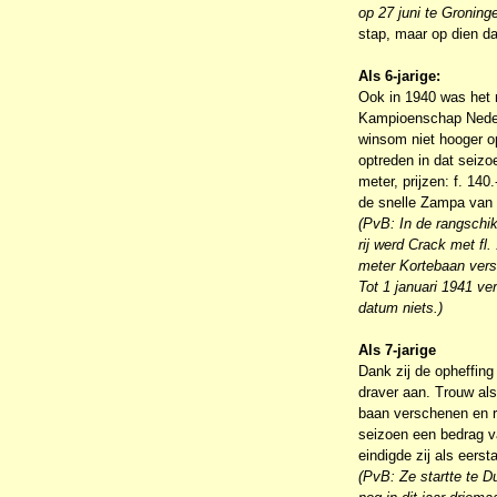
op 27 juni te Groninge
stap, maar op dien da
Als 6-jarige:
Ook in 1940 was het n
Kampioenschap Nederl
winsom niet hooger op
optreden in dat seizo
meter, prijzen: f. 140
de snelle Zampa van N
(PvB: In de rangschi
rij werd Crack met f
meter Kortebaan verschi
Tot 1 januari 1941 ve
datum niets.)
Als 7-jarige
Dank zij de opheffing
draver aan. Trouw als 
baan verschenen en r
seizoen een bedrag va
eindigde zij als eers
(PvB: Ze startte te 