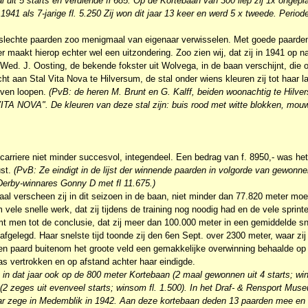
al uit 5 starts en verdiende fl 685. Op de Kortebaan van 300 liep zij 1x ongep
941 als 7-jarige fl. 5.250 Zij won dit jaar 13 keer en werd 5 x tweede. Periode 
t slechte paarden zoo menigmaal van eigenaar verwisselen. Met goede paarden
 maakt hierop echter wel een uitzondering. Zoo zien wij, dat zij in 1941 op 
Wed. J. Oosting, de bekende fokster uit Wolvega, in de baan verschijnt, die
ht aan Stal Vita Nova te Hilversum, de stal onder wiens kleuren zij tot haar l
jven loopen.
(PvB: de heren M. Brunt en G. Kalff, beiden woonachtig te Hilve
ITA NOVA". De kleuren van deze stal zijn: buis rood met witte blokken, mouw
carriere niet minder succesvol, integendeel. Een bedrag van f. 8950,- was het
ust.
(PvB: Ze eindigt in de lijst der winnende paarden in volgorde van gewonn
Derby-winnares Gonny D met fl 11.675.)
al verscheen zij in dit seizoen in de baan, niet minder dan 77.820 meter moes
 vele snelle werk, dat zij tijdens de training nog noodig had en de vele sprin
t men tot de conclusie, dat zij meer dan 100.000 meter in een gemiddelde s
 afgelegd. Haar snelste tijd toonde zij den 6en Sept. over 2300 meter, waar zij
en paard buitenom het groote veld een gemakkelijke overwinning behaalde op 
s vertrokken en op afstand achter haar eindigde.
 in dat jaar ook op de 800 meter Kortebaan (2 maal gewonnen uit 4 starts; wi
2 zeges uit evenveel starts; winsom fl. 1.500). In het Draf- & Rensport Museu
ar zege in Medemblik in 1942. Aan deze kortebaan deden 13 paarden mee en 