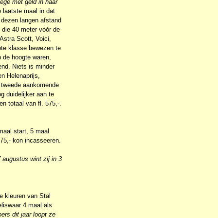
ege met geld in haar
laatste maal in dat
r dezen langen afstand
, die 40 meter vóór de
stra Scott, Voici,
ote klasse bewezen te
p de hoogte waren,
nd. Niets is minder
n Helenaprijs,
de tweede aankomende
g duidelijker aan te
 totaal van fl. 575,-.
maal start, 5 maal
875,- kon incasseeren.
 augustus wint zij in 3
e kleuren van Stal
eliswaar 4 maal als
ers dit jaar loopt ze