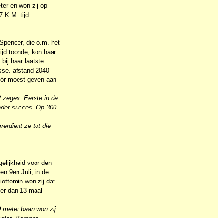
ter en won zij op
 K.M. tijd.
Spencer, die o.m. het
jd toonde, kon haar
bij haar laatste
asse, afstand 2040
 vóór moest geven aan
 zeges. Eerste in de
onder succes. Op 300
erdient ze tot die
elijkheid voor den
en 9en Juli, in de
ettemin won zij dat
der dan 13 maal
 meter baan won zij