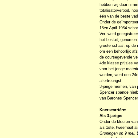
hebben wij daar nimm
totalisatorverbod, no
één van de beste vad
Onder de geïmporteer
15en April 1934 schon
Ver. werd geregistree
het besluit, genomen 
groote schaal, op de
om een behoorlijk afz
de coursegevende vere
4de klasse prijsjes v
voor het jonge mater
worden, werd den 24e
allertreurigst:
3-jarige merriën, van
Spencer spande hierbi
van Barones Spencer
Koerscarrière:
Als 3-jarige:
Onder de kleuren van 
als 1ste, tweemaal a
Groningen op 9 mei. E