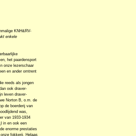
toenmalige KNH&RV-
kt enkele
rbaarlijke
zen, het paardensport
jn onze lezerschaar
 een en ander omtrent
ie reeds als jongen
dan ook draver-
n leven draver-
we Norton B, o.m. de
p de boerderij van
noodlijdend was,
ter van 1933-1934
)
in en ook een
 de enorme prestaties
onze fokkerij. Helaas