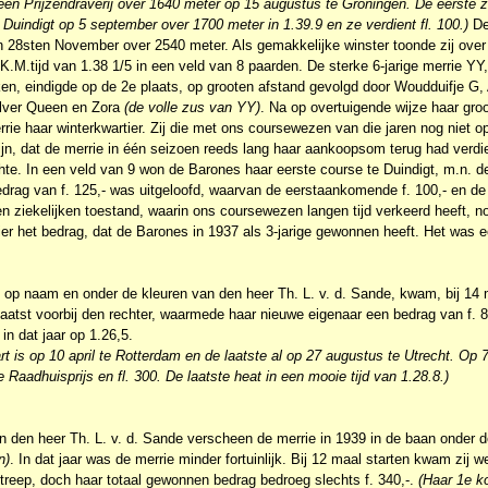
een Prijzendraverij over 1640 meter op 15 augustus te Groningen. De eerste z
p Duindigt op 5 september over 1700 meter in 1.39.9 en ze verdient fl. 100.)
De 
en 28sten November over 2540 meter. Als gemakkelijke winster toonde zij ove
n K.M.tijd van 1.38 1/5 in een veld van 8 paarden. De sterke 6-jarige merrie YY
n, eindigde op de 2e plaats, op grooten afstand gevolgd door Woudduifje G, A
ilver Queen en Zora
(de volle zus van YY)
. Na op overtuigende wijze haar gro
rie haar winterkwartier. Zij die met ons coursewezen van die jaren nog niet o
jn, dat de merrie in één seizoen reeds lang haar aankoopsom terug had verdie
e. In een veld van 9 won de Barones haar eerste course te Duindigt, m.n. de
edrag van f. 125,- was uitgeloofd, waarvan de eerstaankomende f. 100,- en 
en ziekelijken toestand, waarin ons coursewezen langen tijd verkeerd heeft, no
er het bedrag, dat de Barones in 1937 als 3-jarige gewonnen heeft. Het was een
e op naam en onder de kleuren van den heer Th. L. v. d. Sande, kwam, bij 14 
aatst voorbij den rechter, waarmede haar nieuwe eigenaar een bedrag van f. 
 in dat jaar op 1.26,5.
t is op 10 april te Rotterdam en de laatste al op 27 augustus te Utrecht. Op 7
 Raadhuisprijs en fl. 300. De laatste heat in een mooie tijd van 1.28.8.)
 den heer Th. L. v. d. Sande verscheen de merrie in 1939 in de baan onder d
n)
. In dat jaar was de merrie minder fortuinlijk. Bij 12 maal starten kwam zij w
treep, doch haar totaal gewonnen bedrag bedroeg slechts f. 340,-.
(Haar 1e ko