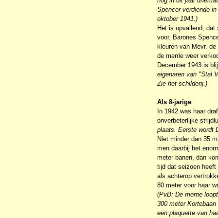
nog in dit jaar driema
Spencer verdiende in 1
oktober 1941.)
Het is opvallend, da
voor. Barones Spencer
kleuren van Mevr. de 
de merrie weer verkoc
December 1943 is bli
eigenaren van "Stal V
Zie het schilderij.)
Als 8-jarige
In 1942 was haar draf
onverbeterlijke strijdl
plaats. Eerste wordt 
Niet minder dan 35 ma
men daarbij het enorm
meter banen, dan kom
tijd dat seizoen heeft
als achterop vertrokk
80 meter voor haar wa
(PvB: De merrie loopt
300 meter Kortebaan (
een plaquette van ha