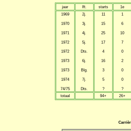
jaar
lft.
starts
1e
1969
2j.
11
1
1970
3j.
15
6
1971
4j.
25
10
1972
5j.
17
7
1972
Dts.
4
0
1973
6j.
16
2
1973
Blg.
3
0
1974
7j.
5
0
74/75
Dts.
?
?
totaal
94+
26+
Carrièr