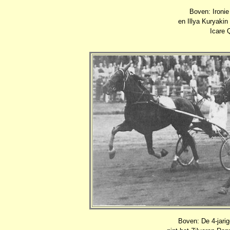
Boven: Ironie
en Illya Kuryakin
Icare 
Boven: De 4-jari