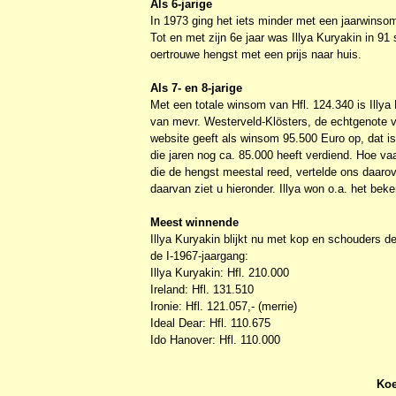
Als 6-jarige
In 1973 ging het iets minder met een jaarwinsom
Tot en met zijn 6e jaar was Illya Kuryakin in 91 
oertrouwe hengst met een prijs naar huis.
Als 7- en 8-jarige
Met een totale winsom van Hfl. 124.340 is Illya
van mevr. Westerveld-Klösters, de echtgenote 
website geeft als winsom 95.500 Euro op, dat is
die jaren nog ca. 85.000 heeft verdiend. Hoe v
die de hengst meestal reed, vertelde ons daaro
daarvan ziet u hieronder. Illya won o.a. het bek
Meest winnende
Illya Kuryakin blijkt nu met kop en schouders d
de I-1967-jaargang:
Illya Kuryakin: Hfl. 210.000
Ireland: Hfl. 131.510
Ironie: Hfl. 121.057,- (merrie)
Ideal Dear: Hfl. 110.675
Ido Hanover: Hfl. 110.000
Koe