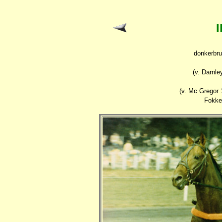
I
donkerbru
(v. Darnle
(v. Mc Gregor 
Fokke