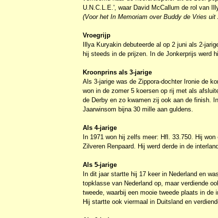
U.N.C.L.E.', waar David McCallum de rol van Il
(Voor het In Memoriam over Buddy de Vries uit
Vroegrijp
Illya Kuryakin debuteerde al op 2 juni als 2-jari
hij steeds in de prijzen. In de Jonkerprijs werd h
Kroonprins als 3-jarige
Als 3-jarige was de Zippora-dochter Ironie de ko
won in de zomer 5 koersen op rij met als afslui
de Derby en zo kwamen zij ook aan de finish. In 
Jaarwinsom bijna 30 mille aan guldens.
Als 4-jarige
In 1971 won hij zelfs meer: Hfl. 33.750. Hij wo
Zilveren Renpaard. Hij werd derde in de interlan
Als 5-jarige
In dit jaar startte hij 17 keer in Nederland en was
topklasse van Nederland op, maar verdiende ook 
tweede, waarbij een mooie tweede plaats in de i
Hij startte ook viermaal in Duitsland en verdien