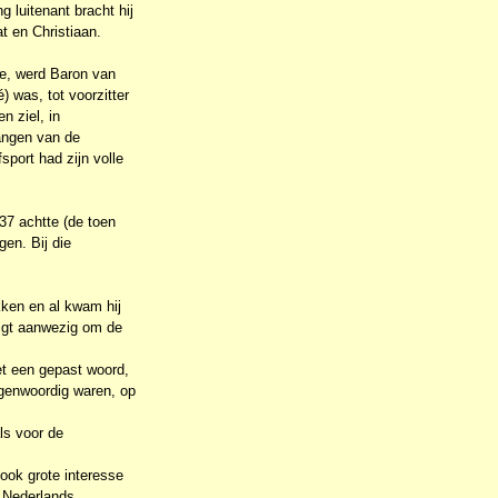
 luitenant bracht hij
t en Christiaan.
te, werd Baron van
) was, tot voorzitter
 ziel, in
angen van de
sport had zijn volle
937 achtte (de toen
gen. Bij die
kken en al kwam hij
digt aanwezig om de
met een gepast woord,
egenwoordig waren, op
ls voor de
ook grote interesse
 „Nederlands