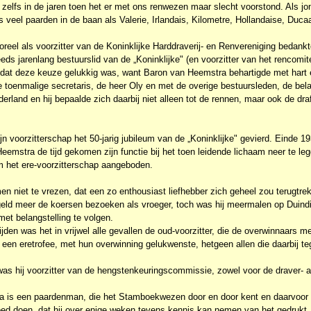
elfs in de jaren toen het er met ons renwezen maar slecht voorstond. Als jong
veel paarden in de baan als Valerie, Irlandais, Kilometre, Hollandaise, Ducaa
Boreel als voorzitter van de Koninklijke Harddraverij- en Renvereniging bedank
eds jarenlang bestuurslid van de „Koninklijke" (en voorzitter van het rencomité
dat deze keuze gelukkig was, want Baron van Heemstra behartigde met hart en
toenmalige secretaris, de heer Oly en met de overige bestuursleden, de bel
derland en hij bepaalde zich daarbij niet alleen tot de rennen, maar ook de draf
jn voorzitterschap het 50-jarig jubileum van de „Koninklijke" gevierd. Einde 1
Heemstra de tijd gekomen zijn functie bij het toen leidende lichaam neer te leg
 het ere-voorzitterschap aangeboden.
en niet te vrezen, dat een zo enthousiast liefhebber zich geheel zou terugtre
geld meer de koersen bezoeken als vroeger, toch was hij meermalen op Duin
met belangstelling te volgen.
rijden was het in vrijwel alle gevallen de oud-voorzitter, die de overwinnaars 
 een eretrofee, met hun overwinning gelukwenste, hetgeen allen die daarbij t
was hij voorzitter van de hengstenkeuringscommissie, zowel voor de draver- a
 is een paardenman, die het Stamboekwezen door en door kent en daarvoor 
oed doen, dat hij over enige weken tevens kennis kan nemen van het gedrukt