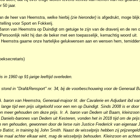
 50 jaar.
van de heer van Heemstra, welke hierbij
(zie hieronder)
is afgedrukt, moge blijk
elling voor Sport en Fokkerij.
Baron van Heemstra op Duindigt om getuige te zijn van de draverij en de ren
ersoonlijk reikt hij dan de beker met een toepasselijk, kernachtig woord uit.
 Heemstra gaarne onze hartelijke gelukwensen aan en wensen hem, temidden 
oeksecretaris)
 in 1960 op 91-jarige leeftijd overleden.
stond in "Draf&Rensport" nr. 34, bij de voorbeschouwing voor de Generaal 
. baron van Heemstra, Generaal-majoor tit. der Cavalerie en Adjudant ibd va
s lange tijd een prijs uitgeloofd voor een ren op Duindigt. Sinds 2008 is er doo
ren meer gehouden om deze prijs. Ir. A. baron van Dedem uit Baarn, kleinzoon
C. Daniels-barones van Dedem uit Kesteren, vonden het in 2018 tijd om de prijs
en ren gehouden, gewonnen door de Ierse ruin Justice Frederick van eigenaar 
 Batist, in training bij John Smith. Naast de wisselprijs hebben zij prijzengel
rie maal achter elkaar wint, mag de wisselprijs behouden. Kleinzoon en achte