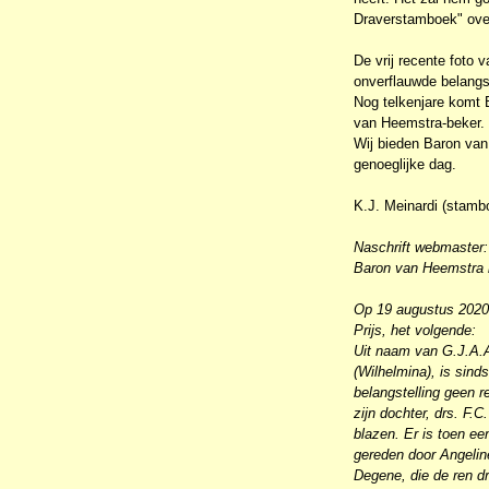
Draverstamboek" over
De vrij recente foto 
onverflauwde belangst
Nog telkenjare komt 
van Heemstra-beker. P
Wij bieden Baron van
genoeglijke dag.
K.J. Meinardi (stamb
Naschrift webmaster:
Baron van Heemstra is
Op 19 augustus 2020 
Prijs, het volgende:
Uit naam van G.J.A.A
(Wilhelmina), is sind
belangstelling geen 
zijn dochter, drs. F.
blazen. Er is toen e
gereden door Angeline
Degene, die de ren d