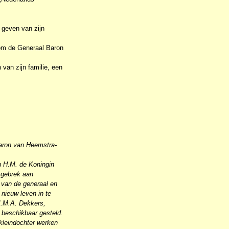
 geven van zijn
 om de Generaal Baron
van zijn familie, een
Baron van Heemstra-
n H.M. de Koningin
r gebrek aan
 van de generaal en
 nieuw leven in te
J.M.A. Dekkers,
d beschikbaar gesteld.
rkleindochter werken