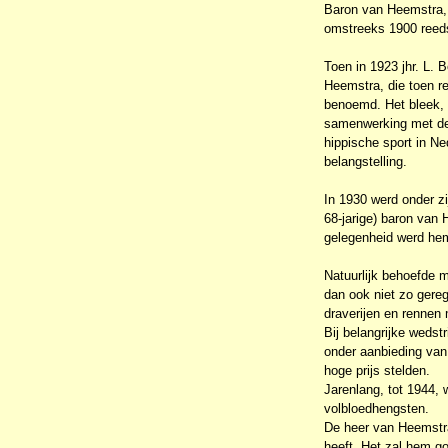
Baron van Heemstra, z
omstreeks 1900 reeds 
Toen in 1923 jhr. L. 
Heemstra, die toen re
benoemd. Het bleek, 
samenwerking met de 
hippische sport in Ne
belangstelling.
In 1930 werd onder zi
68-jarige) baron van 
gelegenheid werd hem
Natuurlijk behoefde m
dan ook niet zo gere
draverijen en rennen 
Bij belangrijke wedst
onder aanbieding van
hoge prijs stelden.
Jarenlang, tot 1944, 
volbloedhengsten.
De heer van Heemstra
heeft. Het zal hem g