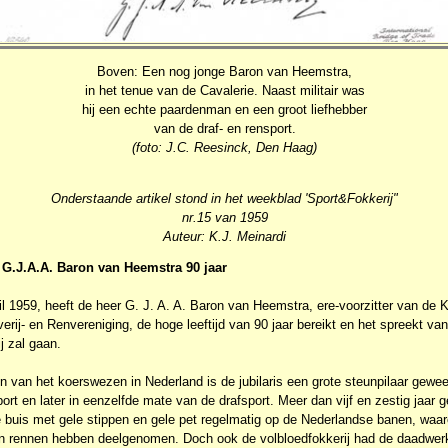
Boven: Een nog jonge Baron van Heemstra,
in het tenue van de Cavalerie. Naast militair was
hij een echte paardenman en een groot liefhebber
van de draf- en rensport.
(foto: J.C. Reesinck, Den Haag)
Onderstaande artikel stond in het weekblad 'Sport&Fokkerij"
nr.15 van 1959
Auteur: K.J. Meinardi
. G.J.A.A. Baron van Heemstra 90 jaar
il 1959, heeft de heer G. J. A. A. Baron van Heemstra, ere-voorzitter van de K
rij- en Renvereniging, de hoge leeftijd van 90 jaar bereikt en het spreekt van
j zal gaan.
in van het koerswezen in Nederland is de jubilaris een grote steunpilaar gewee
ort en later in eenzelfde mate van de drafsport. Meer dan vijf en zestig jaar
 buis met gele stippen en gele pet regelmatig op de Nederlandse banen, waar
an rennen hebben deelgenomen. Doch ook de volbloedfokkerij had de daadwerk