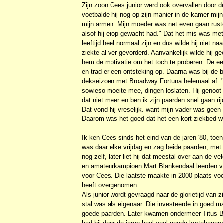
Zijn zoon Cees junior werd ook overvallen door d
voetbalde hij nog op zijn manier in de kamer mijn 
mijn armen. Mijn moeder was net even gaan ruste
alsof hij erop gewacht had." Dat het mis was met 
leeftijd heel normaal zijn en dus wilde hij niet n
ziekte al ver gevorderd. Aanvankelijk wilde hij 
hem de motivatie om het toch te proberen. De eer
en trad er een ontsteking op. Daarna was bij d
dekseizoen met Broadway Fortuna helemaal af. "Da
sowieso moeite mee, dingen loslaten. Hij genoot
dat niet meer en ben ik zijn paarden snel gaan rij
Dat vond hij vreselijk, want mijn vader was geen 
Daarom was het goed dat het een kort ziekbed w
Ik ken Cees sinds het eind van de jaren '80, to
was daar elke vrijdag en zag beide paarden, met 
nog zelf, later liet hij dat meestal over aan de ve
en amateurkampioen Mart Blankendaal leerden v
voor Cees. Die laatste maakte in 2000 plaats voo
heeft overgenomen.
Als junior wordt gevraagd naar de glorietijd van z
stal was als eigenaar. Die investeerde in goed ma
goede paarden. Later kwamen ondermeer Titus Bo
had hij door de jaren heel veel goede kortebaners