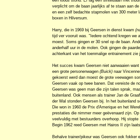
een loods stond. Er lag een sintelbaan met trib
verplicht om de baan jaarlijks af te staan aan de
en een zelf bedachte stapmolen van 300 meter l
boxen in Hilversum.
Harry, die in 1969 bij Geersen in dienst kwam
(n
tijd ver vooruit was. "Iedere ochtend kregen we 
moest. Soms gingen er 30 snel op de baan. Ande
anderhalf uur in de molen. Ook gingen de paarde
achterkant van het toenmalige entrainement zie j
Het succes kwam Geersen niet aanwaaien want h
een grote personenwagen
(Buick)
naar Vincennes
gekoerst werd dan moest de grote veewagen soms
Geersen vaak op twee banen. Dat vereiste de nodi
Geersen was geen man die zijn talen sprak, maa
buitenland. Ook mensen als trainer Jan de Graaf 
der Wal stonden Geersen bij. In het buitenland 
Die won in 1960 de Prix d'Amerique en het We
prestaties die nimmer meer geëvenaard zijn. Op 
veelvuldig met bestuurders overhoop. Hij stopte 
Begin 1962 reed Geersen met Hairos II zijn laats
Behalve trainer/pikeur was Geersen ook fokker 