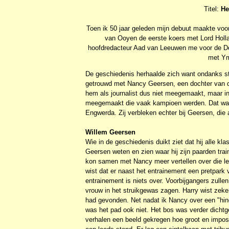
Titel:
He
Toen ik 50 jaar geleden mijn debuut maakte voor 
van Ooyen de eerste koers met Lord Hollan
hoofdredacteur Aad van Leeuwen me voor de Der
met Ym
De geschiedenis herhaalde zich want ondanks s
getrouwd met Nancy Geersen, een dochter van de
hem als journalist dus niet meegemaakt, maar in
meegemaakt die vaak kampioen werden. Dat wa
Engwerda. Zij verbleken echter bij Geersen, die 
Willem Geersen
Wie in de geschiedenis duikt ziet dat hij alle 
Geersen weten en zien waar hij zijn paarden tra
kon samen met Nancy meer vertellen over die le
wist dat er naast het entrainement een pretpark v
entrainement is niets over. Voorbijgangers zul
vrouw in het struikgewas zagen. Harry wist zeke
had gevonden. Net nadat ik Nancy over een "hind
was het pad ook niet. Het bos was verder dichtg
verhalen een beeld gekregen hoe groot en imposa