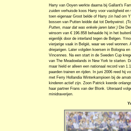
Harry van Ooyen werkte daarna bij Gallant's Fa
zuiden verhuisde koos Harry voor vastigheid en
toen eigenaar Groot belde of Harry zin had om Ym
bossen van Putten leidde dat tot Derbywinst.
(T
Putten, maar dat was enkele jaren later.)
Die Der
winsom van € 196.858 behaalde hij in het buiten
eigenlijk door de interland tegen de Belgen. Ymo
vierjarige vaak in België, waar we veel wonnen. 
driejarigen. Later volgden koersen in Bologna 
Vincennes. Na een start in de Sweden Cup krege
van The Meadowlands in New York te starten. Da
maar hield er alleen een nationaal record van 1
paarden trainen en rijden. In juni 2006 reed hij
met Ferry Hollandia Winterkampioen bij de amatr
kinderen actief zijn. Zoon Patrick keerde onlangs
haar partner Frans van der Blonk. Uiteraard volg
minidraverijen.
Y