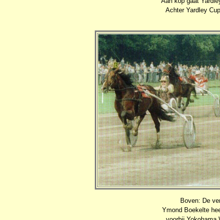
Aan kop gaat Yardle
Achter Yardley Cup
Boven: De ve
Ymond Boekelte heef
voorbij Yokohama W