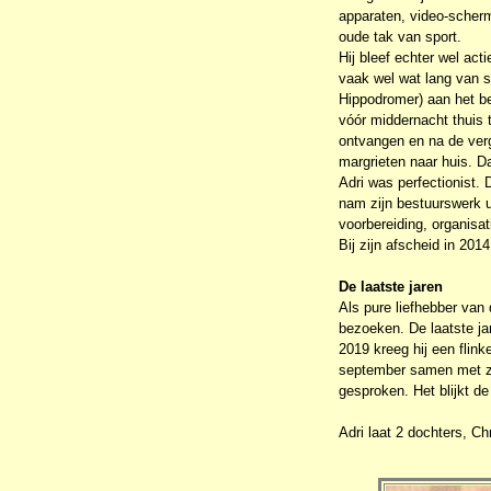
apparaten, video-scherm
oude tak van sport.
Hij bleef echter wel act
vaak wel wat lang van s
Hippodromer) aan het be
vóór middernacht thuis 
ontvangen en na de verg
margrieten naar huis. Da
Adri was perfectionist. 
nam zijn bestuurswerk ui
voorbereiding, organisat
Bij zijn afscheid in 20
De laatste jaren
Als pure liefhebber van 
bezoeken. De laatste ja
2019 kreeg hij een flink
september samen met zi
gesproken. Het blijkt de
Adri laat 2 dochters, C