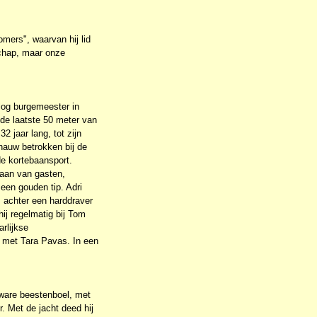
omers", waarvan hij lid
schap, maar onze
log burgemeester in
de laatste 50 meter van
 jaar lang, tot zijn
 nauw betrokken bij de
de kortebaansport.
aan van gasten,
 een gouden tip. Adri
 achter een harddraver
hij regelmatig bij Tom
rlijkse
n met Tara Pavas. In een
 ware beestenboel, met
r. Met de jacht deed hij