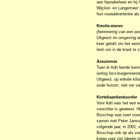
aan faunabeheer en hij 
Wijcker- en Langemeer' 
hun rouwadvertentie als
Kievits-eieren
(herinnering van een a
Uitgeest en omgeving wa
keer gelukt om het eerst
item om in de krant te z
Assummer
Toen ik Adri leerde ken
oorlog loco-burgemeeste
Uitgeest, op enkele kil
oude huizen, niet ver va
Kortebaanbestuurder
Voor Adri was het een e
voorzitter is geweest. H
Bisschop was toen voorzi
samen met Peter Jansse
volgende jaar, in 2001, 
Bisschop ook op als voo
kreeg voor zijn ideeën t