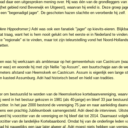
had daar een uitgesproken mening over. Hij was één van de grondleggers van
(het gebied rond Beverwijk en Uitgeest), waarvan hij erelid is. Deze groep ja
 een "begenadigd jager". De geschoten hazen slachtte en verorberde hij zelf.
ndere Hippodromer:)
Adri was ook een fanatiek "jager" op kievits-eieren. Blijkbaa
t traag, want het is hem nooit gelukt om het eerste ei in Nederland te vinde
e "regionale" ei te vinden, maar tot zijn teleurstelling vond het Noord-Hollan
etten.
nen was hij werkzaam als ambtenaar op het gemeentehuis van Castricum (waar
r was) en woonde hij met zijn Nellie "op Assum", een buurtschapje aan de we
ometers afstand van Heemskerk en Castricum. Assum is eigenlijk een lange st
n kasteel Assumburg. Adri had historisch besef en hield van tradities.
er om bestuurslid te worden van de Heemskerkse kortebaanvereniging, waarva
ij werd in het bestuur gekozen in 1981 (als 40-jarige) en bleef 33 jaar bestuursl
tter. In het jaar 2000 bestond de vereniging 75 jaar en naar aanleiding daarv
ns een prachtig Jubileumboek samengesteld. Adri deed de interviews. Uitste
werd hij voorzitter van de vereniging en hij bleef dat tot 2014. Daarnaast volg
rzitter van de landelijke Kortebaanbond. Omdat hij van de onderlinge leden 
rad hij nauwelijks een jaar later alweer af. Adri moest niets hebben van vernie