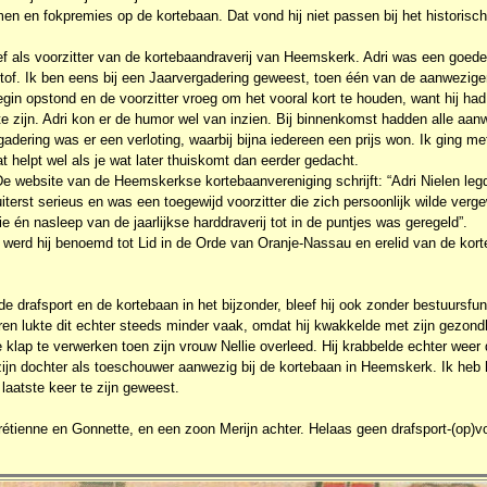
en en fokpremies op de kortebaan. Dat vond hij niet passen bij het historisc
ief als voorzitter van de kortebaandraverij van Heemskerk. Adri was een goede 
tof. Ik ben eens bij een Jaarvergadering geweest, toen één van de aanwezige
gin opstond en de voorzitter vroeg om het vooral kort te houden, want hij had
te zijn. Adri kon er de humor wel van inzien. Bij binnenkomst hadden alle aan
adering was er een verloting, waarbij bijna iedereen een prijs won. Ik ging 
t helpt wel als je wat later thuiskomt dan eerder gedacht.
De website van de Heemskerkse kortebaanvereniging schrijft: “Adri Nielen legde
terst serieus en was een toegewijd voorzitter die zich persoonlijk wilde verg
ie én nasleep van de jaarlijkse harddraverij tot in de puntjes was geregeld”.
14 werd hij benoemd tot Lid in de Orde van Oranje-Nassau en erelid van de kor
de drafsport en de kortebaan in het bijzonder, bleef hij ook zonder bestuursfu
ren lukte dit echter steeds minder vaak, omdat hij kwakkelde met zijn gezondh
e klap te verwerken toen zijn vrouw Nellie overleed. Hij krabbelde echter wee
jn dochter als toeschouwer aanwezig bij de kortebaan in Heemskerk. Ik heb
 laatste keer te zijn geweest.
hrétienne en Gonnette, en een zoon Merijn achter. Helaas geen drafsport-(op)v