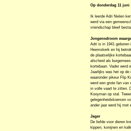
Op donderdag 11 juni 2
Ik leerde Adri Nielen ke
werd via een gemeenscha
vriendschap bleef besta
Jongensdroom waarg
Adri is in 1941 geboren
Heemskerk en hij betrok
de plaatselijke korteba
afscheid als burgemeest
kortebaan. Vader werd er
Jaarlijks was het op d
waaronder pikeur Flip Kn
werd een grote fan van 
in volle vaart te zitten
Kooyman op stal. Tweemaa
gelegenheidskoersen voo
ander jaar werd hij met
Jager
De liefde voor dieren k
kippen, konijnen en kalk