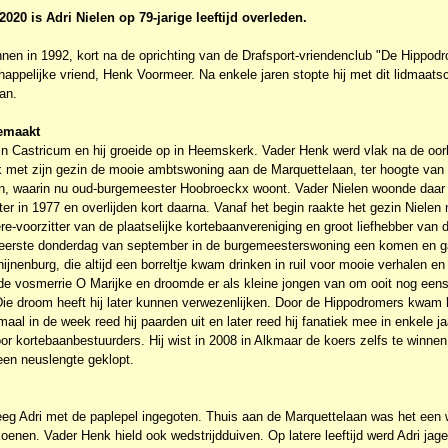
020 is Adri Nielen op 79-jarige leeftijd overleden.
nnen in 1992, kort na de oprichting van de Drafsport-vriendenclub "De Hippodr
ppelijke vriend, Henk Voormeer. Na enkele jaren stopte hij met dit lidmaat
an.
emaakt
 in Castricum en hij groeide op in Heemskerk. Vader Henk werd vlak na de oor
 met zijn gezin de mooie ambtswoning aan de Marquettelaan, ter hoogte van 
an, waarin nu oud-burgemeester Hoobroeckx woont. Vader Nielen woonde daar 32
er in 1977 en overlijden kort daarna. Vanaf het begin raakte het gezin Nielen
e-voorzitter van de plaatselijke kortebaanvereniging en groot liefhebber van 
e eerste donderdag van september in de burgemeesterswoning een komen en g
ijnenburg, die altijd een borreltje kwam drinken in ruil voor mooie verhalen en
de vosmerrie O Marijke en droomde er als kleine jongen van om ooit nog eens
. Die droom heeft hij later kunnen verwezenlijken. Door de Hippodromers kwam 
l in de week reed hij paarden uit en later reed hij fanatiek mee in enkele jaa
r kortebaanbestuurders. Hij wist in 2008 in Alkmaar de koers zelfs te winne
 een neuslengte geklopt.
reeg Adri met de paplepel ingegoten. Thuis aan de Marquettelaan was het een
oenen. Vader Henk hield ook wedstrijdduiven. Op latere leeftijd werd Adri jage