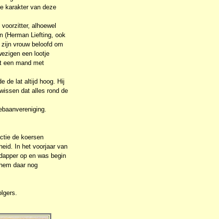
he karakter van deze
voorzitter, alhoewel
n (Herman Liefting, ook
 zijn vrouw beloofd om
wezigen een lootje
met een mand met
 de lat altijd hoog. Hij
ewissen dat alles rond de
tebaanvereniging.
nctie de koersen
eid. In het voorjaar van
r dapper op en was begin
 hem daar nog
olgers.