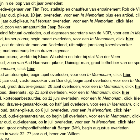
n in de loop van dit jaar overleden:
ede-eigenaar van Tim Trot, stalhulp en chauffeur van entrainement Rob de Vli
 jaar oud, pikeur, 10 jan. overleden, voor een
In Memoriam
plus een artikel, cl
3 jaar oud-pikeur, half februari overleden, voor een
In Memoriam
, click
hier
oud, zoon van amateurrijder Jaap Bekker
, eind februari overleden, oud algemeen secretaris van de NDR, voor een
In M
ud, trainer-pikeur, begin maart overleden, voor een
In Memoriam
, click
hier
r, ooit de sterkste man van Nederland, uitsmijter, jarenlang koersbezoeker
ar, oud-amateurrijder en draver-eigenaar
 oud-pikeur, werkte bij Klaas Woudstra en later bij stal Van der Veen
 oud, zoon van Aad Harmsen, pikeur, Duindigt-man, groot liefhebber van de spo
emoriam
, click
hier
oud-amateurrijder, begin april overleden, voor een
In Memoriam
, click
hier
0 jaar oud, vaste bezoeker van Duindigt, begin april overleden, voor een
In M
 oud, groot draver-eigenaar, 20 april overleden, voor een
In Memoriam
, click
hi
 oud, dierenarts, op 21 april overleden, voor een
In Memoriam
, click
hier
ud, kortebaanbestuurder, op 11 juni overleden, voor een
In Memoriam
, click
hie
oud, draver-eigenaar-fokker, op half juni overleden, voor een
In Memoriam
, cli
r oud, trainer-pikeur, op 6 juli overleden, voor een
In Memoriam
, click
hier
 oud, oud-eigenaar-trainer, op begin juli overleden, voor een
In Memoriam
, cli
aar oud, oud-eigenaar, op in juli overleden, voor een
In Memoriam
, click
hier
oud, groot drafsportliefhebber uit Bergen (NH), begin augustus overleden
en in week 32, 77 jaar oud, broer van Willem.
ek 34