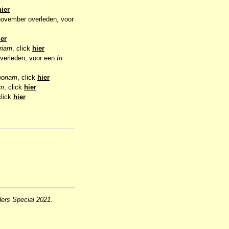
hier
 november overleden, voor
ier
riam
, click
hier
 overleden, voor een
In
oriam
, click
hier
am
, click
hier
click
hier
ders Special 2021.