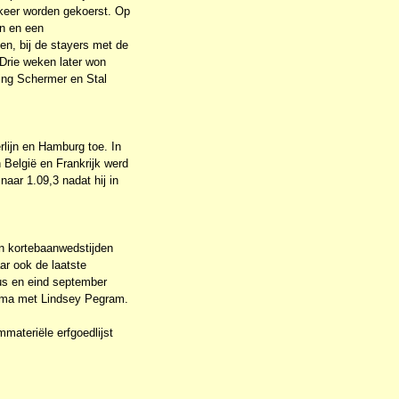
 keer worden gekoerst. Op
en en een
, bij de stayers met de
 Drie weken later won
ing Schermer en Stal
lijn en Hamburg toe. In
België en Frankrijk werd
aar 1.09,3 nadat hij in
n kortebaanwedstijden
ar ook de laatste
us en eind september
sma met Lindsey Pegram.
materiële erfgoedlijst