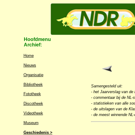
Hoofdmenu
Archief:
Home
Nieuws
Organisatie
Bibliotheek
Samengesteld uit:
- het Jaarverslag van de
Fototheek
- commentaar bij de NL-s
- statistieken van alle s
Discotheek
- de uitslagen van de Kl
Videotheek
- de meest winnende NL-
Museum
Geschiedenis >