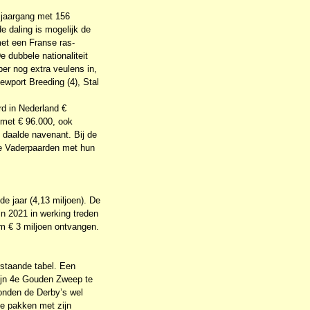
n jaargang met 156
e daling is mogelijk de
met een Franse ras-
e dubbele nationaliteit
er nog extra veulens in,
wport Breeding (4), Stal
rd in Nederland €
s met € 96.000, ook
 daalde navenant. Bij de
 de Vaderpaarden met hun
de jaar (4,13 miljoen). De
n 2021 in werking treden
m € 3 miljoen ontvangen.
rstaande tabel. Een
ijn 4e Gouden Zweep te
onden de Derby’s wel
te pakken met zijn