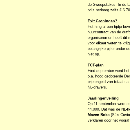
de Sweepstakes. In de la
prijs bedroeg zelfs € 6.70
Exit Groningen?
Het hing al een tijdje b
huurcontract van de drafb
organiseren en heeft dit 
voor elkaar weten te krij
belangrijke pijler onder
niet op.
TCT-plan
Eind september werd het n
o.a. hoog gedoteerde Derb
prijzengeld van totaal ca
NL-dravers.
Jaarlingenveiling
Op 11 september werd een
44.000. Dat was de NL-
Maven Boko
(SJ's Caviar
verklaren door het voora