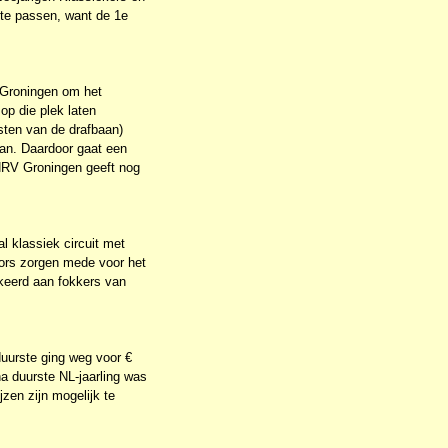
 te passen, want de 1e
 Groningen om het
op die plek laten
osten van de drafbaan)
aan. Daardoor gaat een
KHRV Groningen geeft nog
l klassiek circuit met
nsors zorgen mede voor het
ekeerd aan fokkers van
duurste ging weg voor €
a duurste NL-jaarling was
jzen zijn mogelijk te