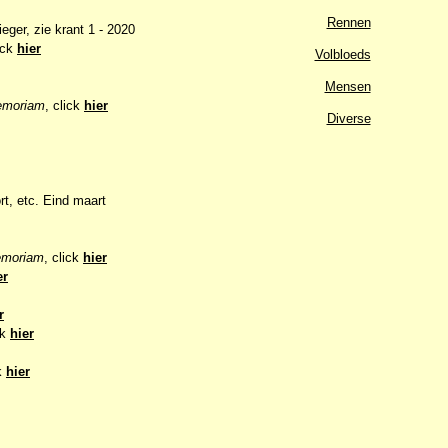
Rennen
eger, zie krant 1 - 2020
ick
hier
Volbloeds
Mensen
emoriam
, click
hier
Diverse
rt, etc. Eind maart
emoriam
, click
hier
er
r
ck
hier
ck
hier