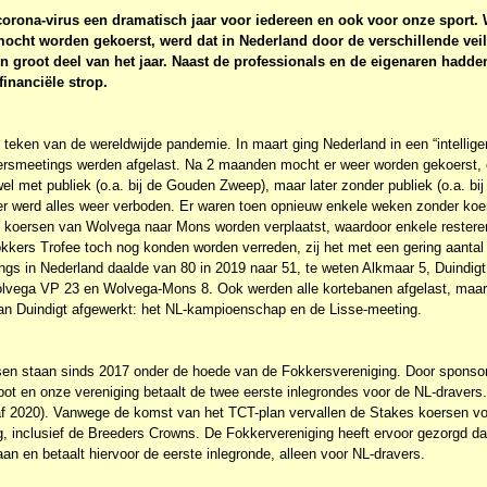
orona-virus een dramatisch jaar voor iedereen en ook voor onze sport. 
mocht worden gekoerst, werd dat in Nederland door de verschillende veil
 groot deel van het jaar. Naast de professionals en de eigenaren hadde
inanciële strop.
et teken van de wereldwijde pandemie. In maart ging Nederland in een “intelli
koersmeetings werden afgelast. Na 2 maanden mocht er weer worden gekoerst
wel met publiek (o.a. bij de Gouden Zweep), maar later zonder publiek (o.a. bi
er werd alles weer verboden. Er waren toen opnieuw enkele weken zonder ko
 koersen van Wolvega naar Mons worden verplaatst, waardoor enkele restere
kers Trofee toch nog konden worden verreden, zij het met een gering aanta
ings in Nederland daalde van 80 in 2019 naar 51, te weten Alkmaar 5, Duindig
olvega VP 23 en Wolvega-Mons 8. Ook werden alle kortebanen afgelast, maar
an Duindigt afgewerkt: het NL-kampioenschap en de Lisse-meeting.
en staan sinds 2017 onder de hoede van de Fokkersvereniging. Door sponsori
e pot en onze vereniging betaalt de twee eerste inlegrondes voor de NL-drave
naf 2020). Vanwege de komst van het TCT-plan vervallen de Stakes koersen v
, inclusief de Breeders Crowns. De Fokkervereniging heeft ervoor gezorgd da
taan en betaalt hiervoor de eerste inlegronde, alleen voor NL-dravers.