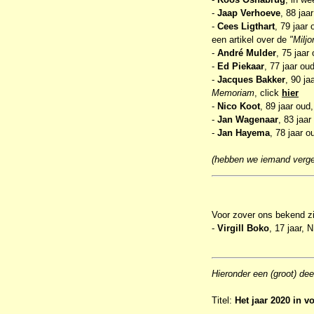
-
Jaap Verhoeve
, 88 jaa
-
Cees Ligthart
, 79 jaar
een artikel over de
"Miljo
-
André Mulder
, 75 jaar
-
Ed Piekaar
, 77 jaar ou
-
Jacques Bakker
, 90 ja
Memoriam
, click
hier
-
Nico Koot
, 89 jaar oud
-
Jan Wagenaar
, 83 jaa
-
Jan Hayema
, 78 jaar 
(hebben we iemand verge
Voor zover ons bekend zij
-
Virgill Boko
, 17 jaar,
Hieronder een (groot) de
Titel:
Het jaar 2020 in v