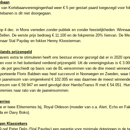
ebaan
 van Kortebaanverenigingenhad weer € 5 per gestart paard toegezegd voor fo
tebanen is dit niet doorgegaan.
p 4 dec. in Mons verreden zonder publiek en zonder feestelijkheden. Winnaa
 Bellen. De eerste prijs bedroeg € 11.100 en de fokpremie 20% hiervan. De Me
enaar Stal Payday en fokker Henny Kloosterman.
lands prijzengeld
avers extra te stimuleren heeft ons bestuur ervoor gezorgd dat er in 2020 op
 voor in het buitenland verdiend prijzengeld. Uit de verenigingskas is € 3.00
n de pot geschiedt op basis van de BL-winsommen van de drie meest winnend
orteerde Floris Baldwin was heel succesvol in Noorwegen en Zweden, waar hi
en jaarwinsom van omgerekend € 102.005 en was daarmee de meest winnende 
winsom van € 59.947 en werd gevolgd door HamboTranss R met € 54.051. Hun f
kpremies naar rato van de jaarwinsommen.
erries
e er twee Elitemerries bij, Royal Oldeson (moeder van o.a. Alert, Echo en Fa
da en Davy Boko).
gen Klassiekers
9 gaf Peter Delis (Stal Payday) een garantie voor minimale doteringen in de t