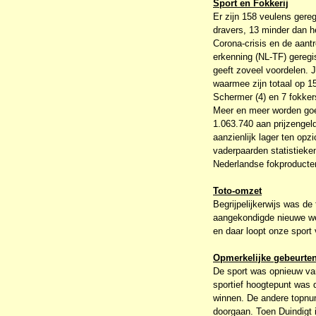
Sport en Fokkerij
Er zijn 158 veulens gere
dravers, 13 minder dan h
Corona-crisis en de aant
erkenning (NL-TF) geregist
geeft zoveel voordelen. 
waarmee zijn totaal op 1
Schermer (4) en 7 fokker
Meer en meer worden goed
1.063.740 aan prijzengeld
aanzienlijk lager ten op
vaderpaarden statistieke
Nederlandse fokproducte
Toto-omzet
Begrijpelijkerwijs was de
aangekondigde nieuwe we
en daar loopt onze sport
Opmerkelijke gebeurte
De sport was opnieuw van
sportief hoogtepunt was
winnen. De andere topnu
doorgaan. Toen Duindigt 