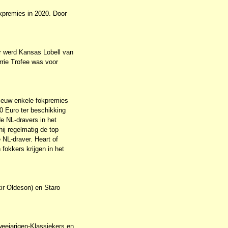
kpremies in 2020. Door
r werd Kansas Lobell van
rrie Trofee was voor
nieuw enkele fokpremies
0 Euro ter beschikking
e NL-dravers in het
j regelmatig de top
NL-draver. Heart of
okkers krijgen in het
kir Oldeson) en Staro
weejarigen-Klassiekers en