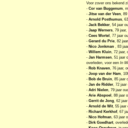
Voor zover ons bekend zij
-
Cor van Buggenum
, m
-
Jitse van der Veen
, 89
-
Arnold Posthumus
, 6
-
Jack Bekker
, 54 jaar 
-
Jaap Werners
, 79 jaar
-
Cees Wortel
, 77 jaar o
-
Gerard du Prie
, 82 jaa
-
Nico Jonkman
, 83 ja
-
Willem Kluin
, 72 jaar,
-
Jan Harmsen
, 51 jaar
overleden, voor een
In M
-
Rob Knaven
, 76 jaar, 
-
Joop van der Ham
, 10
-
Bob de Bruin
, 85 jaar
-
Jan de Ridder
, 72 jaar
-
Adri Nielen
, 79 jaar o
-
Arie Abspoel
, 88 jaar 
-
Gerrit de Jong
, 62 jaa
-
Arnold de Wit
, 55 jaar
-
Richard Kerkhof
, 67 j
-
Nico Hofman
, 63 jaar 
-
Dirk Goedhart
, overled
-
Koos Osnabrug
, in we