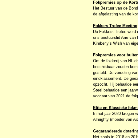
Fokpremies op de Kort
Het Bestuur van de Bond
de afgelasting van de kor
Fokkers Trofee Meeting
De Fokkers Trofee werd o
ons bestuurslid Arie van
Kimberly’s Wish van eig
Fokpremies voor buiten
Om de fokkerij van NL-dr
beschikbaar zouden komen
gesteld. De verdeling va
eindklassement. De geëxp
opzocht. Hij behaalde e
Steel behaalde een jaar
voorjaar van 2021 de fo
Elite en Klassieke fokm
In het jaar 2020 kregen w
Almighty (moeder van Ai
Gegarandeerde doterin
Net zoals in 2018 en 201