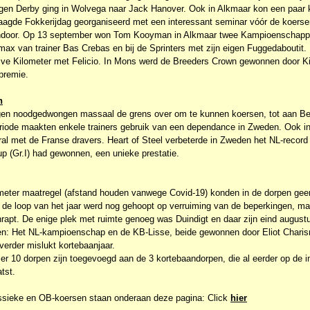
igen Derby ging in Wolvega naar Jack Hanover. Ook in Alkmaar kon een paar
aagde Fokkerijdag georganiseerd met een interessant seminar vóór de koers
door. Op 13 september won Tom Kooyman in Alkmaar twee Kampioenschappen
ax van trainer Bas Crebas en bij de Sprinters met zijn eigen Fuggedaboutit.
ve Kilometer met Felicio. In Mons werd de Breeders Crown gewonnen door K
premie.
n
gen noodgedwongen massaal de grens over om te kunnen koersen, tot aan Ber
riode maakten enkele trainers gebruik van een dependance in Zweden. Ook in 
al met de Franse dravers. Heart of Steel verbeterde in Zweden het NL-record n
 (Gr.I) had gewonnen, een unieke prestatie.
eter maatregel (afstand houden vanwege Covid-19) konden in de dorpen gee
 de loop van het jaar werd nog gehoopt op verruiming van de beperkingen, ma
apt. De enige plek met ruimte genoeg was Duindigt en daar zijn eind august
n: Het NL-kampioenschap en de KB-Lisse, beide gewonnen door Eliot Chari
erder mislukt kortebaanjaar.
er 10 dorpen zijn toegevoegd aan de 3 kortebaandorpen, die al eerder op de im
tst.
assieke en OB-koersen staan onderaan deze pagina: Click
hier