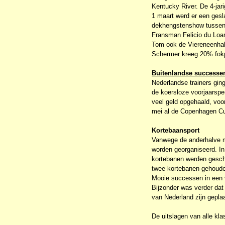
Kentucky River. De 4-jar
1 maart werd er een gesl
dekhengstenshow tussen
Fransman Felicio du Loam
Tom ook de Viereneenhal
Schermer kreeg 20% fok
Buitenlandse successe
Nederlandse trainers gin
de koersloze voorjaarspe
veel geld opgehaald, voor
mei al de Copenhagen Cup
Kortebaansport
Vanwege de anderhalve m
worden georganiseerd. In
kortebanen werden geschr
twee kortebanen gehoude
Mooie successen in een v
Bijzonder was verder dat 
van Nederland zijn geplaa
De uitslagen van alle kl