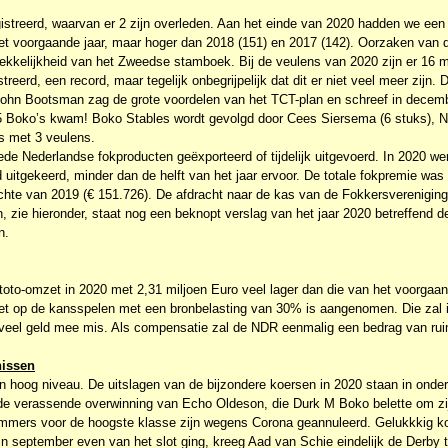
gistreerd, waarvan er 2 zijn overleden. Aan het einde van 2020 hadden we ee
et voorgaande jaar, maar hoger dan 2018 (151) en 2017 (142). Oorzaken van d
rekkelijkheid van het Zweedse stamboek. Bij de veulens van 2020 zijn er 16 
reerd, een record, maar tegelijk onbegrijpelijk dat dit er niet veel meer zijn. D
John Bootsman zag de grote voordelen van het TCT-plan en schreef in decemb
5 Boko’s kwam! Boko Stables wordt gevolgd door Cees Siersema (6 stuks), Ne
s met 3 veulens.
e Nederlandse fokproducten geëxporteerd of tijdelijk uitgevoerd. In 2020 we
 uitgekeerd, minder dan de helft van het jaar ervoor. De totale fokpremie wa
zichte van 2019 (€ 151.726). De afdracht naar de kas van de Fokkersvereniging
n, zie hieronder, staat nog een beknopt verslag van het jaar 2020 betreffend
n.
 toto-omzet in 2020 met 2,31 miljoen Euro veel lager dan die van het voorgaan
t op de kansspelen met een bronbelasting van 30% is aangenomen. Die zal i
 veel geld mee mis. Als compensatie zal de NDR eenmalig een bedrag van rui
nissen
 hoog niveau. De uitslagen van de bijzondere koersen in 2020 staan in onde
 de verassende overwinning van Echo Oldeson, die Durk M Boko belette om z
mmers voor de hoogste klasse zijn wegens Corona geannuleerd. Gelukkkig k
in september even van het slot ging, kreeg Aad van Schie eindelijk de Derby 