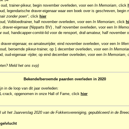
r oud, trainer-pikeur, begin november overleden, voor een
In Memoriam
, click
 oud, legendarische draver-eigenaar waar een boek over is geschreven, begin
nair zonder poen"
, click
hier
 oud, Volbloedtrainer, half november overleden, voor een
In Memoriam
, click
h
d, draver-eigenaar (Nipparts BV) , half november overleden, voor een
In Memo
ar oud, handicapper-comité-lid voor de rensport, draf-amateur, half november
, draver-eigenaar, ex-amateurrijder, eind november overleden, voor een
In Mem
r oud, beroemde pikeur-trainer, op 1 december overleden, voor een
In Memori
oud, oud-eigenaar -rijder, op eind december overleden, voor een
In Memoriam
, 
ten? Meld het ons svp)
Bekende/beroemde paarden overleden in 2020
n in de loop van dit jaar overleden:
 NL-crack, opgenomen in onze Hall of Fame, click
hier
el uit het Jaarverslag 2020 van de Fokkersvereniging, gepubliceerd in de Bree
ogelvlucht