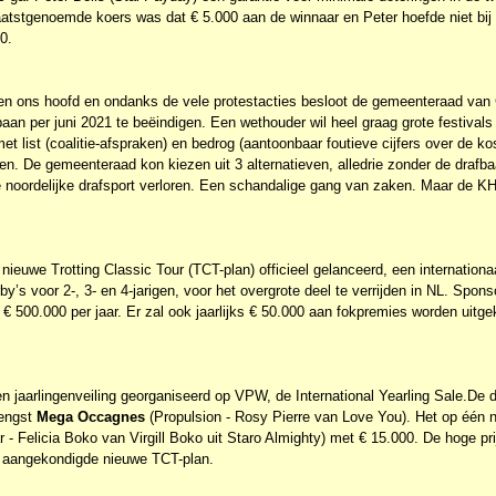
atstgenoemde koers was dat € 5.000 aan de winnaar en Peter hoefde niet bij
0.
oven ons hoofd en ondanks de vele protestacties besloot de gemeenteraad van
aan per juni 2021 te beëindigen. Een wethouder wil heel graag grote festivals 
met list (coalitie-afspraken) en bedrog (aantoonbaar foutieve cijfers over de k
gen. De gemeenteraad kon kiezen uit 3 alternatieven, alledrie zonder de drafb
 de noordelijke drafsport verloren. Een schandalige gang van zaken. Maar de 
ieuwe Trotting Classic Tour (TCT-plan) officieel gelanceerd, een internationaa
y’s voor 2-, 3- en 4-jarigen, voor het overgrote deel te verrijden in NL. Spo
. € 500.000 per jaar. Er zal ook jaarlijks € 50.000 aan fokpremies worden uitg
 jaarlingenveiling georganiseerd op VPW, de International Yearling Sale.De 
hengst
Mega Occagnes
(Propulsion - Rosy Pierre van Love You). Het op één n
 - Felicia Boko van Virgill Boko uit Staro Almighty) met € 15.000. De hoge pri
f aangekondigde nieuwe TCT-plan.