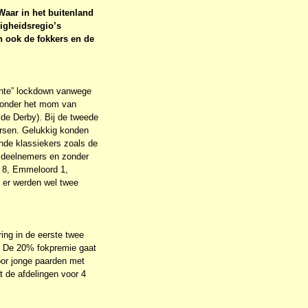
Waar in het buitenland
igheidsregio’s
n ook de fokkers en de
gente” lockdown vanwege
, onder het mom van
j de Derby). Bij de tweede
ersen. Gelukkig konden
nde klassiekers zoals de
l deelnemers en zonder
t 8, Emmeloord 1,
 er werden wel twee
ng in de eerste twee
rs. De 20% fokpremie gaat
oor jonge paarden met
t de afdelingen voor 4