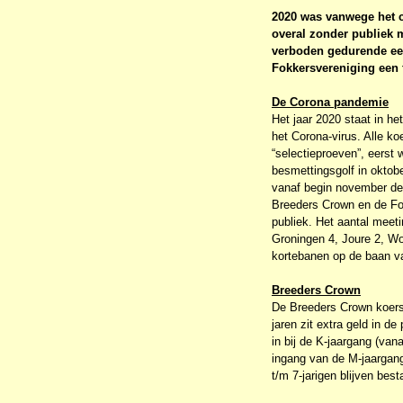
2020 was vanwege het c
overal zonder publiek 
verboden gedurende een
Fokkersvereniging een f
De Corona pandemie
Het jaar 2020 staat in h
het Corona-virus. Alle 
“selectieproeven”, eerst 
besmettingsgolf in oktob
vanaf begin november de
Breeders Crown en de Fok
publiek. Het aantal meet
Groningen 4, Joure 2, W
kortebanen op de baan v
Breeders Crown
De Breeders Crown koers
jaren zit extra geld in d
in bij de K-jaargang (va
ingang van de M-jaargang
t/m 7-jarigen blijven bes